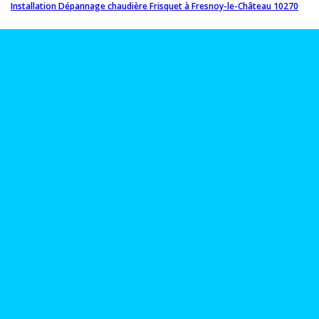
Installation Dépannage chaudière Frisquet à Fresnoy-le-Château 10270