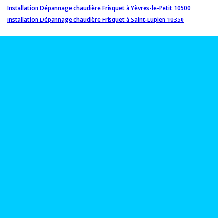
Installation Dépannage chaudière Frisquet à Yèvres-le-Petit 10500
Installation Dépannage chaudière Frisquet à Saint-Lupien 10350