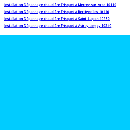
Installation Dépannage chaudière Frisquet à Merrey-sur-Arce 10110
Installation Dépannage chaudière Frisquet à Bertignolles 10110
Installation Dépannage chaudière Frisquet à Saint-Lupien 10350
Installation Dépannage chaudière Frisquet à Avirey-Lingey 10340