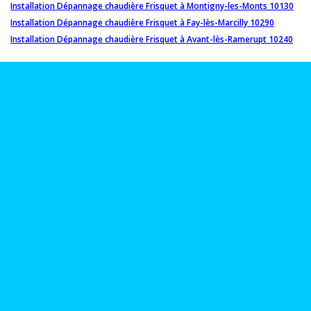
Installation Dépannage chaudière Frisquet à Montigny-les-Monts 10130
Installation Dépannage chaudière Frisquet à Fay-lès-Marcilly 10290
Installation Dépannage chaudière Frisquet à Avant-lès-Ramerupt 10240