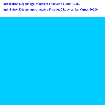
Installation Dépannage chaudière Frisquet à Cunfin 10360
Installation Dépannage chaudière Frisquet à Rouvres-les-Vignes 10200