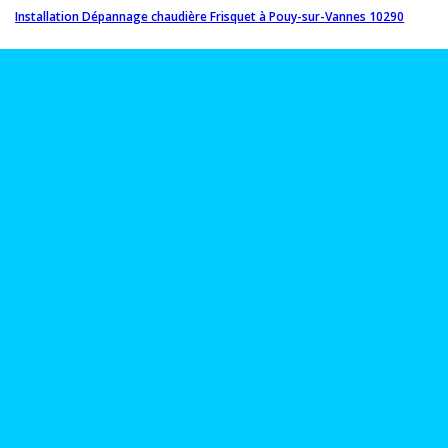
Installation Dépannage chaudière Frisquet à Pouy-sur-Vannes 10290