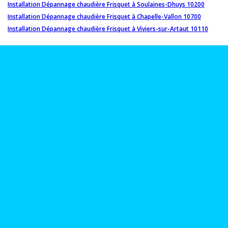
Installation Dépannage chaudière Frisquet à Soulaines-Dhuys 10200
Installation Dépannage chaudière Frisquet à Chapelle-Vallon 10700
Installation Dépannage chaudière Frisquet à Viviers-sur-Artaut 10110