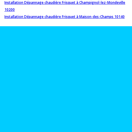
Installation Dépannage chaudière Frisquet à Champignol-lez-Mondeville
10200
Installation Dépannage chaudière Frisquet à Maison-des-Champs 10140