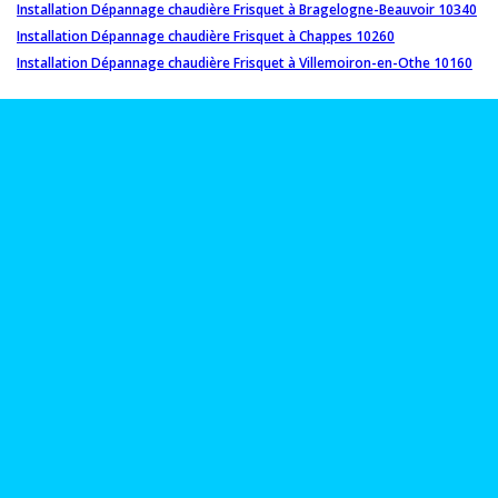
Installation Dépannage chaudière Frisquet à Bragelogne-Beauvoir 10340
Installation Dépannage chaudière Frisquet à Chappes 10260
Installation Dépannage chaudière Frisquet à Villemoiron-en-Othe 10160